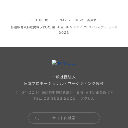
│
お知らせ
│
JPMアワード&ショー委員会
│
各種応募資料を掲載しました 第52回 JPM POP クリエイティブ・アワード
2023
一般社団法人
日本プロモーショナル・マーケティング協会
〒104-0041 東京都中央区新富1-16-8 日本印刷会館 7F
TEL: 03-3523-2505
アクセス