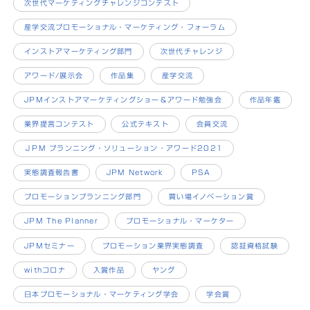
次世代マーケティングチャレンジコンテスト
産学交流プロモーショナル・マーケティング・フォーラム
インストアマーケティング部門
次世代チャレンジ
アワード/展示会
作品集
産学交流
JPMインストアマーケティングショー＆アワード勉強会
作品年鑑
業界提言コンテスト
公式テキスト
会員交流
ＪPM プランニング・ソリューション・アワード2021
実態調査報告書
JPM Network
PSA
プロモーションプランニング部門
買い場イノベーション賞
JPM The Planner
プロモーショナル・マーケター
JPMセミナー
プロモーション業界実態調査
認証資格試験
withコロナ
入賞作品
ヤング
日本プロモーショナル・マーケティング学会
学会賞