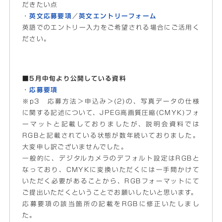
だきたい点
・
英文応募要項
／
英文エントリーフォーム
英語でのエントリー入力をご希望される場合にご活用く
ださい。
■5月中旬より公開している資料
・
応募要項
※p3 応募方法＞申込み＞(2)の、写真データの仕様
に関する記述について、JPEG高画質圧縮(CMYK)フォ
ーマットと記載しておりましたが、説明会資料では
RGBと記載されている状態が数年続いておりました。
大変申し訳ございませんでした。
一般的に、デジタルカメラのデフォルト設定はRGBと
なっており、CMYKに変換いただくには一手間かけて
いただく必要があることから、RGBフォーマットにて
ご提出いただくということでお願いしたいと思います。
応募要項の該当箇所の記載をRGBに修正いたしまし
た。