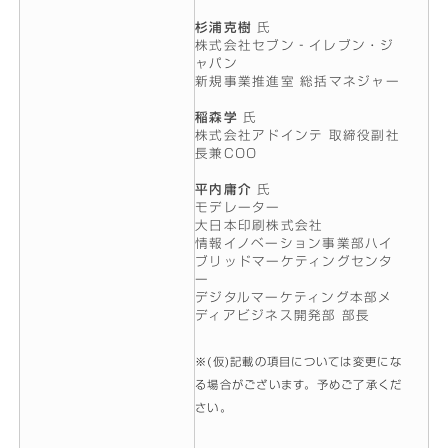
杉浦克樹
氏
株式会社セブン‐イレブン・ジ
ャパン
新規事業推進室 総括マネジャー
稲森学
氏
株式会社アドインテ 取締役副社
長兼COO
平内庸介
氏
モデレーター
大日本印刷株式会社
情報イノベーション事業部ハイ
ブリッドマーケティングセンタ
ー
デジタルマーケティング本部メ
ディアビジネス開発部 部長
※(仮)記載の項目については変更にな
る場合がございます。予めご了承くだ
さい。