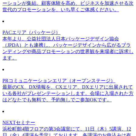
ーションが集結。顧客体験を高め、ビジネスを加速させる次
世代のプロモーションを、いち早くご体感ください。
PACエリア（パッケージ）
本年より、公益社団法人日本パッケージデザイン協会
（JPDA）とも連携し、パッケージデザインから広がるブラ
ンディングや商品プロモーションの世界観を来場者に訴求し
ます。
PRコミュニケーションエリア（オープンステージ）
最新のCX、DX情報を、CXエリア、DXエリアに出展されて
いる各社がプレゼンテーションします。会場に入場された方
はどなたでも無料で、予約無しでご参加OKです。
NEXTセミナー
浜松町館4階フロアの第3会議室にて、11日（木）5講演、12
日（金）4講演を予定しております。各講演のお申込みは有