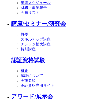
年間スケジュール
財務・事業報告
会員リスト
講座/セミナー/研究会
概要
スキルアップ講座
ナレッジ拡大講座
特別講座
認証資格試験
概要
試験について
実施要項
認証資格専用サイト
アワード/展示会