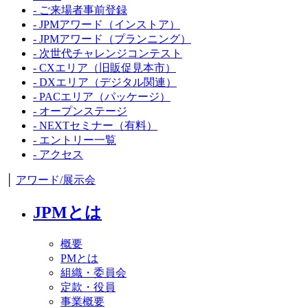
- ご来場者事前登録
- JPMアワード（インストア）
- JPMアワード（プランニング）
- 次世代チャレンジコンテスト
- CXエリア（旧販促見本市）
- DXエリア（デジタル関連）
- PACエリア（パッケージ）
- オープンステージ
- NEXTセミナー（有料）
- エントリー一覧
- アクセス
│
アワード/展示会
JPMとは
概要
PMとは
組織・委員会
定款・役員
事業概要