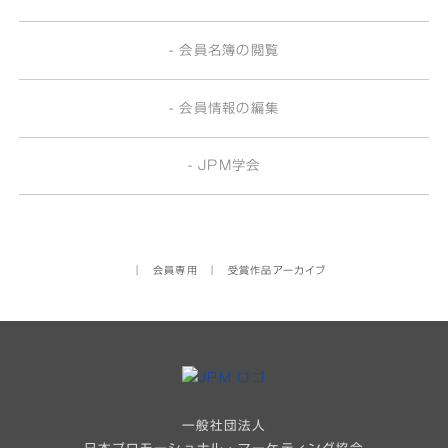
- 会員名簿の閲覧
- 会員情報の編集
- JPM学会
│
会員専用
│
受賞作品アーカイブ
一般社団法人