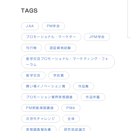
TAGS
JAA
PM学会
プロモーショナル・マーケター
JPM学会
刊行物
認証資格試験
産学交流プロモーショナル・マーケティング・フォ
ーラム
産学交流
学会賞
買い場イノベーション賞
作品集
プロモーション業界実態調査
作品年鑑
PM実践演習講座
PMA
次世代チャレンジ
全体
実態調査報告書
研究助成論文