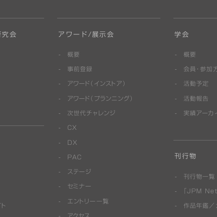
研究会
アワード/展示会
学会
概要
概要
事前登録
会員・参加
アワード（インストア）
活動予定
アワード（プランニング）
活動報告
次世代チャレンジ
実績アーカ
CX
DX
刊行物
PAC
ステージ
刊行物一覧
セミナー
「JPM Net
エントリー一覧
イト
作品年鑑／
アクセス