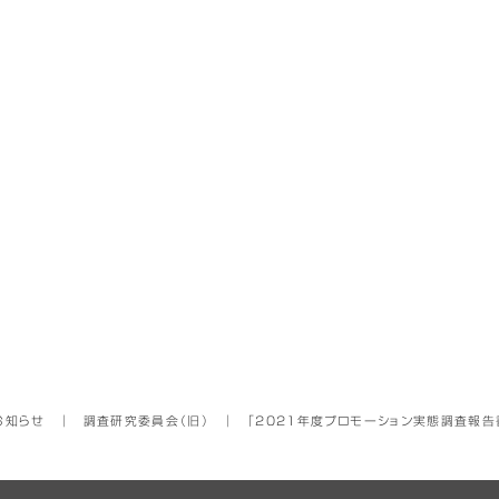
お知らせ
│
調査研究委員会（旧）
│
「2021年度プロモーション実態調査報告