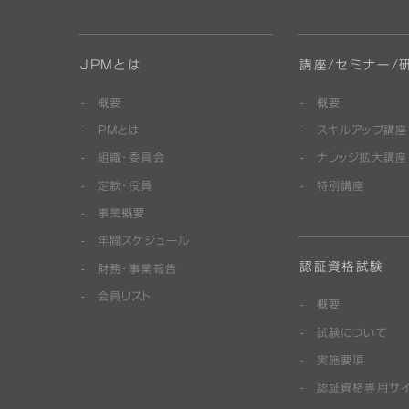
JPMとは
講座/セミナー/
概要
概要
PMとは
スキルアップ講座
組織・委員会
ナレッジ拡大講座
定款・役員
特別講座
事業概要
年間スケジュール
認証資格試験
財務・事業報告
会員リスト
概要
試験について
実施要項
認証資格専用サ