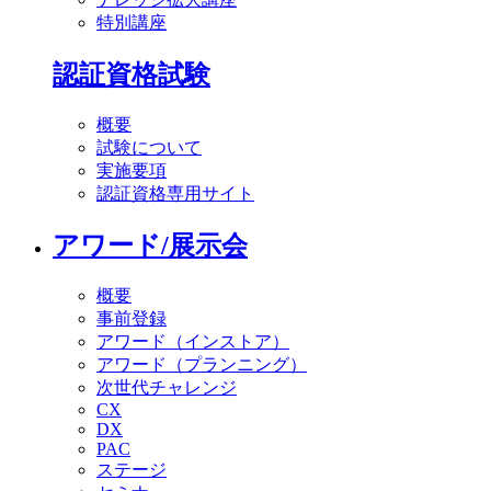
特別講座
認証資格試験
概要
試験について
実施要項
認証資格専用サイト
アワード/展示会
概要
事前登録
アワード（インストア）
アワード（プランニング）
次世代チャレンジ
CX
DX
PAC
ステージ