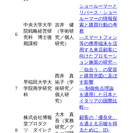
ショールーマーと
リバース・ショー
ルーマーの情報探
中央大学大学
吉井 健
索と購買行動の考
院戦略経営研
（学術研
察
6
究科 博士後
究／個人
―スマートフォン
期課程
研究）
等の携帯端末を活
用する来店顧客に
向けたプロモーシ
ョン施策の研究―
「似合う」の変容
西井 真
と購買意図に及ぼ
早稲田大学大
祐子（学
す影響
7
学院商学研究
術研究／
― 制御焦点理論
科
個人研
を適用した日本と
究）
イタリアの国際比
較―
大木 真
株式会社博報
顧客の「優良化」
吾（実務
堂プロダク
を適える示唆を得
研究／グ
ツ ダイレク
るために、ID-
8