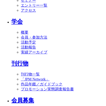
セミナー
エントリー一覧
アクセス
学会
概要
会員・参加方法
活動予定
活動報告
実績アーカイブ
刊行物
刊行物一覧
「JPM Network」
作品年鑑／ガイドブック
プロモーション実態調査報告書
会員募集