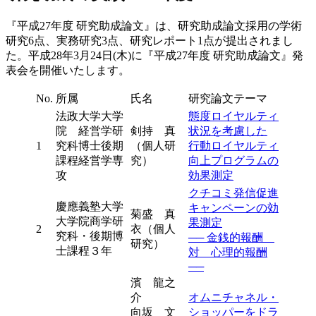
『平成27年度 研究助成論文』は、研究助成論文採用の学術
研究6点、実務研究3点、研究レポート1点が提出されまし
た。平成28年3月24日(木)に『平成27年度 研究助成論文』発
表会を開催いたします。
No.
所属
氏名
研究論文テーマ
法政大学大学
態度ロイヤルティ
院 経営学研
剣持 真
状況を考慮した
1
究科博士後期
（個人研
行動ロイヤルティ
課程経営学専
究）
向上プログラムの
攻
効果測定
クチコミ発信促進
慶應義塾大学
キャンペーンの効
菊盛 真
大学院商学研
果測定
2
衣（個人
究科・後期博
── 金銭的報酬
研究）
士課程３年
対 心理的報酬
──
濱 龍之
介
オムニチャネル・
向坂 文
ショッパーをドラ