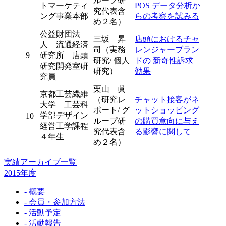
ループ研
トマーケティ
POS データ分析か
究代表含
ング事業本部
らの考察を試みる
め２名）
公益財団法
三坂 昇
店頭におけるチャ
人 流通経済
司（実務
レンジャーブラン
9
研究所 店頭
研究/ 個人
ドの 新奇性訴求
研究開発室研
研究）
効果
究員
栗山 眞
京都工芸繊維
（研究レ
チャット接客がネ
大学 工芸科
ポート/ グ
ットショッピング
学部デザイン
10
ループ研
の購買意向に与え
経営工学課程
究代表含
る影響に関して
４年生
め２名）
実績アーカイブ一覧
2015年度
- 概要
- 会員・参加方法
- 活動予定
- 活動報告