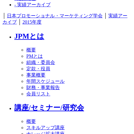
- 実績アーカイブ
│
日本プロモーショナル・マーケティング学会
│
実績アー
カイブ
│
2015年度
JPMとは
概要
PMとは
組織・委員会
定款・役員
事業概要
年間スケジュール
財務・事業報告
会員リスト
講座/セミナー/研究会
概要
スキルアップ講座
ナレッジ拡大講座