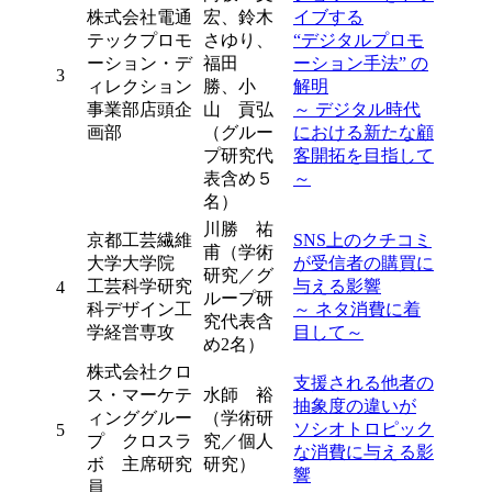
株式会社電通
宏、鈴木
イブする
テックプロモ
さゆり、
“デジタルプロモ
ーション・デ
福田
ーション手法” の
3
ィレクション
勝、小
解明
事業部店頭企
山 貢弘
～ デジタル時代
画部
（グルー
における新たな顧
プ研究代
客開拓を目指して
表含め５
～
名）
川勝 祐
京都工芸繊維
SNS上のクチコミ
甫（学術
大学大学院
が受信者の購買に
研究／グ
工芸科学研究
与える影響
4
ループ研
科デザイン工
～ ネタ消費に着
究代表含
学経営専攻
目して～
め2名）
株式会社クロ
支援される他者の
ス・マーケテ
水師 裕
抽象度の違いが
ィンググルー
（学術研
ソシオトロピック
5
プ クロスラ
究／個人
な消費に与える影
ボ 主席研究
研究）
響
員