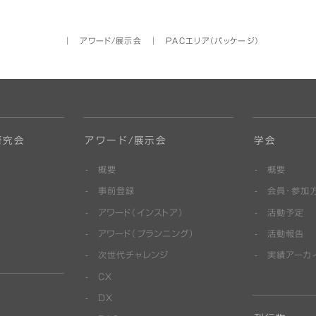
│
アワード/展示会
│
PACエリア（パッケージ）
研究会
アワード/展示会
学会
概要
概要
事前登録
会員・参加
アワード（インストア）
活動予定
アワード（プランニング）
活動報告
次世代チャレンジ
実績アーカ
CX
DX