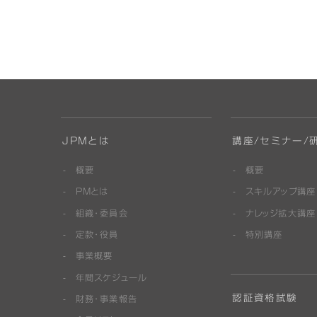
JPMとは
講座/セミナー/
概要
概要
PMとは
スキルアップ講座
組織・委員会
ナレッジ拡大講座
定款・役員
特別講座
事業概要
年間スケジュール
認証資格試験
財務・事業報告