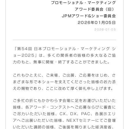
プロモーショナル・マーケティング
アワード委員会（旧）
JPMアワード&ショー委員会
2026年01月05日
2026-01-05
「第54回 日本プロモーショナル・マーケティング シ
ョー2025」は、多くの関係者の皆様の多大なるご協
力のもと、無事に開催・終了することができました。
これもひとえに、ご来場、ご出展、ご応募をはじめ、さ
まざまな形で本ショーを支えてくださった皆様のお力添
えの賜物であり、ここに改めて厚く御礼申し上げます。
ご多忙の折にもかかわらず会場に足をお運びいただいた
皆様、各アワード・コンテストへご応募ならびに審査に
ご尽力いただいた皆様、CX、DX、PAC、各展示エリ
アへご出展いただいた皆様、NEXTセミナーにてご登壇
いただいた講師の皆様、ご後援を賜りました経済産省、