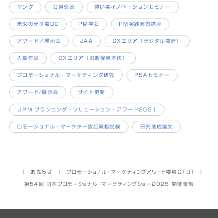
ヤング
会員交流
買い場イノベーションセミナー
未来の売り場DC
PM学会
PM実践演習講座
アワード／展示会
JAA
DXエリア（デジタル関連）
入賞作品
CXエリア（旧販促見本市）
プロモーショナル・マーケティング研究
PSAセミナー
アワード/展示会
サイト更新
ＪPM プランニング・ソリューション・アワード2021
ロモーショナル・マーケター認証資格試験
研究助成論文
│
お知らせ
│
プロモーショナル・マーケティングアワード委員会（旧）
│
第54回 日本プロモーショナル・マーケティングショー2025 開催報告