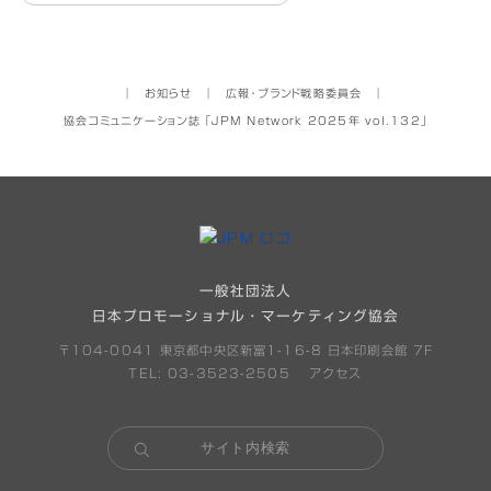
│
お知らせ
│
広報・ブランド戦略委員会
│
協会コミュニケーション誌 「JPM Network 2025年 vol.132」
一般社団法人
日本プロモーショナル・マーケティング協会
〒104-0041 東京都中央区新富1-16-8 日本印刷会館 7F
TEL: 03-3523-2505
アクセス