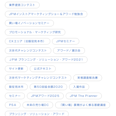
業界提言コンテスト
JPMインストアマーケティングショー＆アワード勉強会
買い場イノベーションセミナー
プロモーショナル・マーケティング研究
CXエリア（旧販促見本市）
JPMセミナー
次世代チャレンジコンテスト
アワード／展示会
ＪPM プランニング・ソリューション・アワード2021
サイト更新
公式テキスト
次世代マーケティングチャレンジコンテスト
実態調査報告書
販促見本市
第50回協会展2020
入賞作品
セミナー
JPMアワード2025
JPM The Planner
PSA
未来の売り場DC
『買い場』展開がよく解る基礎講座
プランニング・ソリューション・アワード