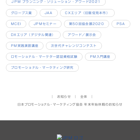
ＪPM プランニング・ソリューション・アワード2021
グローブス賞
JAA
CXエリア（旧販促見本市）
MCEI
JPMセミナー
第50回協会展2020
PSA
DXエリア（デジタル関連）
アワード／展示会
PM実践演習講座
次世代チャレンジコンテスト
ロモーショナル・マーケター認証資格試験
PM入門講座
プロモーショナル・マーケティング研究
│
お知らせ
│
全体
│
日本プロモーショナル・マーケティング協会 年末年始休暇のお知らせ