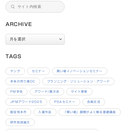
ARCHIVE
ARCHIVE
TAGS
ヤング
セミナー
買い場イノベーションセミナー
未来の売り場DC
プランニング・ソリューション・アワード
PM学会
アワード/展示会
サイト更新
JPMアワード2025
PSAセミナー
会員交流
販促見本市
入賞作品
『買い場』展開がよく解る基礎講座
研究助成論文