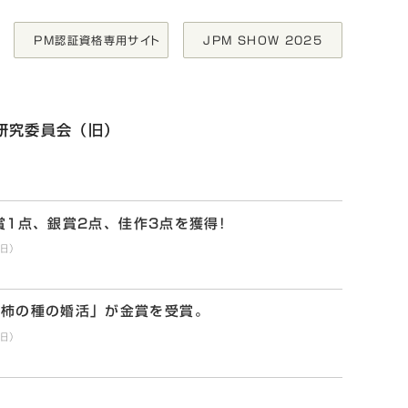
PM認証資格専用サイト
JPM SHOW 2025
研究委員会（旧）
」が金賞を受賞。
、金賞1点、銀賞2点、佳作3点を獲得!
旧）
「柿の種の婚活」が金賞を受賞。
旧）