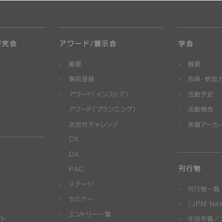
研究会
アワード/展示会
学会
概要
概要
事前登録
会員・参加
アワード（インストア）
活動予定
アワード（プランニング）
活動報告
次世代チャレンジ
実績アーカ
CX
DX
刊行物
PAC
ステージ
刊行物一覧
セミナー
「JPM Net
エントリー一覧
イト
作品年鑑／