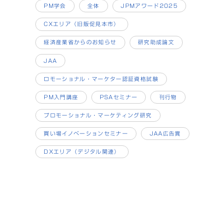
PM学会
全体
JPMアワード2025
CXエリア（旧販促見本市）
経済産業省からのお知らせ
研究助成論文
JAA
ロモーショナル・マーケター認証資格試験
PM入門講座
PSAセミナー
刊行物
プロモーショナル・マーケティング研究
買い場イノベーションセミナー
JAA広告賞
DXエリア（デジタル関連）