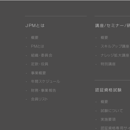
JPMとは
講座/セミナー/
概要
概要
PMとは
スキルアップ講座
組織・委員会
ナレッジ拡大講座
定款・役員
特別講座
事業概要
年間スケジュール
認証資格試験
財務・事業報告
会員リスト
概要
試験について
実施要項
認証資格専用サ