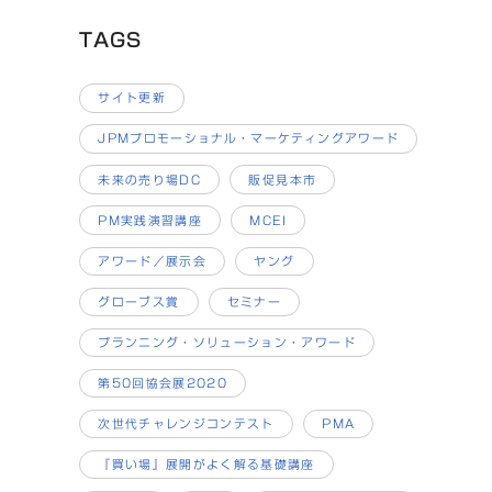
TAGS
サイト更新
JPMプロモーショナル・マーケティングアワード
未来の売り場DC
販促見本市
PM実践演習講座
MCEI
アワード／展示会
ヤング
グローブス賞
セミナー
プランニング・ソリューション・アワード
第50回協会展2020
次世代チャレンジコンテスト
PMA
『買い場』展開がよく解る基礎講座