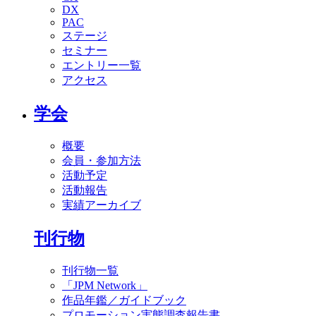
DX
PAC
ステージ
セミナー
エントリー一覧
アクセス
学会
概要
会員・参加方法
活動予定
活動報告
実績アーカイブ
刊行物
刊行物一覧
「JPM Network」
作品年鑑／ガイドブック
プロモーション実態調査報告書