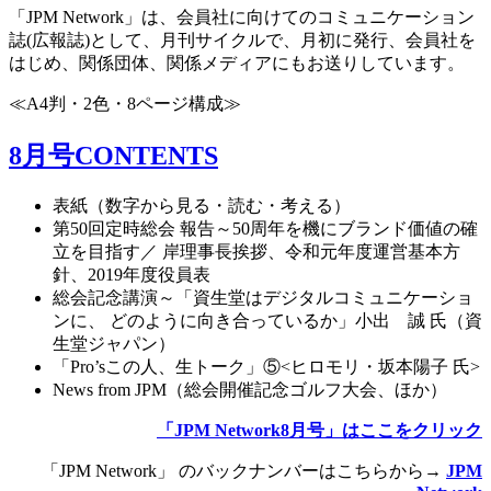
「JPM Network」は、会員社に向けてのコミュニケーション
誌(広報誌)として、月刊サイクルで、月初に発行、会員社を
はじめ、関係団体、関係メディアにもお送りしています。
≪A4判・2色・8ページ構成≫
8月号CONTENTS
表紙（数字から見る・読む・考える）
第50回定時総会 報告～50周年を機にブランド価値の確
立を目指す／ 岸理事長挨拶、令和元年度運営基本方
針、2019年度役員表
総会記念講演～「資生堂はデジタルコミュニケーショ
ンに、 どのように向き合っているか」小出 誠 氏（資
生堂ジャパン）
「Pro’sこの人、生トーク」⑤<ヒロモリ・坂本陽子 氏>
News from JPM（総会開催記念ゴルフ大会、ほか）
「JPM Network8月号」はここをクリック
「JPM Network」 のバックナンバーはこちらから→
JPM