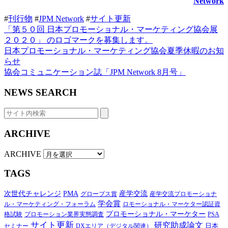
Network
#
刊行物
#
JPM Network
#
サイト更新
「第５０回 日本プロモーショナル・マーケティング協会展
２０２０」 のロゴマークを募集します。
日本プロモーショナル・マーケティング協会夏季休暇のお知
らせ
協会コミュニケーション誌「JPM Network 8月号」
NEWS SEARCH
ARCHIVE
ARCHIVE
TAGS
次世代チャレンジ
産学交流
PMA
グローブス賞
産学交流プロモーショナ
学会賞
ル・マーケティング・フォーラム
ロモーショナル・マーケター認証資
プロモーショナル・マーケター
格試験
プロモーション業界実態調査
PSA
サイト更新
研究助成論文
日本
セミナー
DXエリア（デジタル関連）