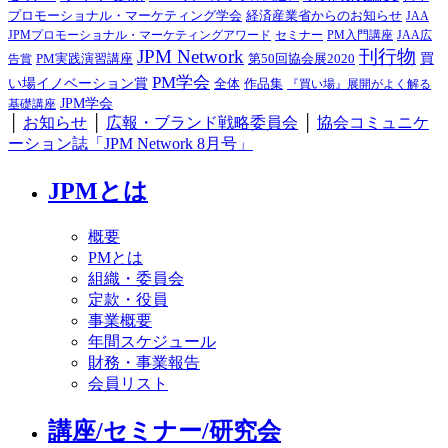
プロモーショナル・マーケティング学会
経済産業省からのお知らせ
JAA
JPMプロモーショナル・マーケティングアワード
セミナー
PM入門講座
JAA広
JPM Network
刊行物
PM実践演習講座
第50回協会展2020
買
告賞
PM学会
い場イノベーション賞
全体
作品集
『買い場』展開がよく解る
JPM学会
基礎講座
│
お知らせ
│
広報・ブランド戦略委員会
│
協会コミュニケ
ーション誌「JPM Network 8月号」
JPMとは
概要
PMとは
組織・委員会
定款・役員
事業概要
年間スケジュール
財務・事業報告
会員リスト
講座/セミナー/研究会