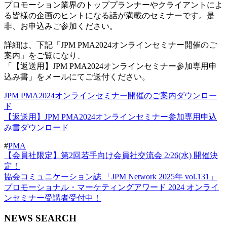
プロモーション業界のトッププランナーやクライアントによ
る皆様の企画のヒントになる話が満載のセミナーです。是
非、お申込みご参加ください。
詳細は、下記「JPM PMA2024オンラインセミナー開催のご
案内」をご覧になり、
「【返送用】JPM PMA2024オンラインセミナー参加専用申
込み書」をメールにてご送付ください。
JPM PMA2024オンラインセミナー開催のご案内
ダウンロー
ド
【返送用】JPM PMA2024オンラインセミナー参加専用申込
み書
ダウンロード
#
PMA
【会員社限定】第2回若手向け会員社交流会 2/26(水) 開催決
定！
協会コミュニケーション誌 「JPM Network 2025年 vol.131」
プロモーショナル・マーケティングアワード 2024 オンライ
ンセミナー受講者受付中！
NEWS SEARCH