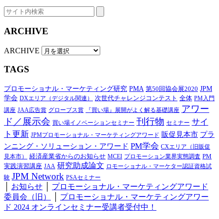
ARCHIVE
ARCHIVE
TAGS
プロモーショナル・マーケティング研究
PMA
第50回協会展2020
JPM
学会
次世代チャレンジコンテスト
全体
DXエリア（デジタル関連）
PM入門
アワー
講座
JAA広告賞
グローブス賞
『買い場』展開がよく解る基礎講座
ド／展示会
刊行物
サイ
買い場イノベーションセミナー
セミナー
ト更新
プラ
販促見本市
JPMプロモーショナル・マーケティングアワード
PM学会
ンニング・ソリューション・アワード
CXエリア（旧販促
経済産業省からのお知らせ
PM
見本市）
MCEI
プロモーション業界実態調査
研究助成論文
実践演習講座
JAA
ロモーショナル・マーケター認証資格試
JPM Network
験
PSAセミナー
│
お知らせ
│
プロモーショナル・マーケティングアワード
委員会（旧）
│
プロモーショナル・マーケティングアワー
ド 2024 オンラインセミナー受講者受付中！