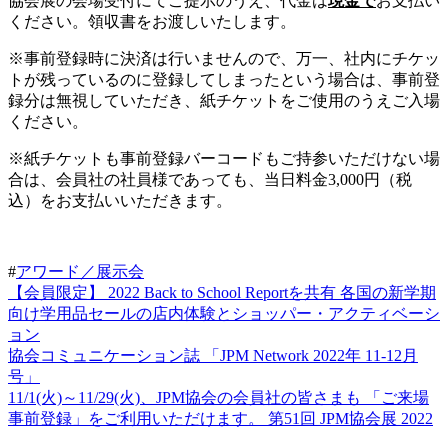
協会展の会場受付にてご提示のうえ、代金は
現金で
お支払い
ください。領収書をお渡しいたします。
※事前登録時に決済は行いませんので、万一、社内にチケッ
トが残っているのに登録してしまったという場合は、事前登
録分は無視していただき、紙チケットをご使用のうえご入場
ください。
※紙チケットも事前登録バーコードもご持参いただけない場
合は、会員社の社員様であっても、当日料金3,000円（税
込）をお支払いいただきます。
#
アワード／展示会
【会員限定】 2022 Back to School Reportを共有 各国の新学期
向け学用品セールの店内体験とショッパー・アクティベーシ
ョン
協会コミュニケーション誌 「JPM Network 2022年 11-12月
号」
11/1(火)～11/29(火)、JPM協会の会員社の皆さまも 「ご来場
事前登録」をご利用いただけます。 第51回 JPM協会展 2022