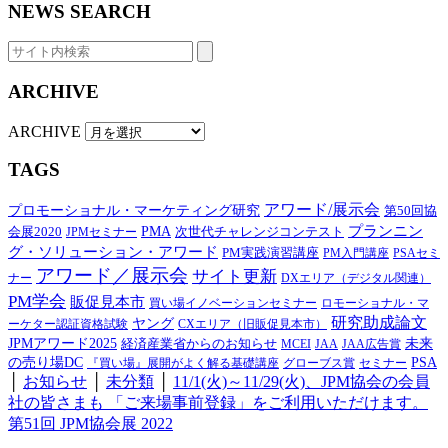
NEWS SEARCH
ARCHIVE
ARCHIVE
TAGS
アワード/展示会
プロモーショナル・マーケティング研究
第50回協
プランニン
会展2020
PMA
次世代チャレンジコンテスト
JPMセミナー
グ・ソリューション・アワード
PM実践演習講座
PM入門講座
PSAセミ
アワード／展示会
サイト更新
ナー
DXエリア（デジタル関連）
PM学会
販促見本市
買い場イノベーションセミナー
ロモーショナル・マ
研究助成論文
ヤング
ーケター認証資格試験
CXエリア（旧販促見本市）
JPMアワード2025
経済産業省からのお知らせ
未来
MCEI
JAA
JAA広告賞
の売り場DC
PSA
『買い場』展開がよく解る基礎講座
グローブス賞
セミナー
│
お知らせ
│
未分類
│
11/1(火)～11/29(火)、JPM協会の会員
社の皆さまも 「ご来場事前登録」をご利用いただけます。
第51回 JPM協会展 2022