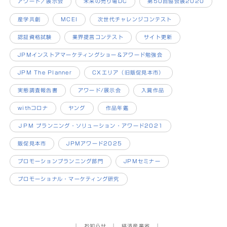
アワード／展示会
未来の売り場DC
第50回協会展2020
産学共創
MCEI
次世代チャレンジコンテスト
認証資格試験
業界提言コンテスト
サイト更新
JPMインストアマーケティングショー＆アワード勉強会
JPM The Planner
CXエリア（旧販促見本市）
実態調査報告書
アワード/展示会
入賞作品
withコロナ
ヤング
作品年鑑
ＪPM プランニング・ソリューション・アワード2021
販促見本市
JPMアワード2025
プロモーションプランニング部門
JPMセミナー
プロモーショナル・マーケティング研究
│
お知らせ
│
経済産業省
│