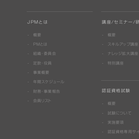
JPMとは
講座/セミナー/
概要
概要
PMとは
スキルアップ講座
組織・委員会
ナレッジ拡大講座
定款・役員
特別講座
事業概要
年間スケジュール
認証資格試験
財務・事業報告
会員リスト
概要
試験について
実施要項
認証資格専用サ