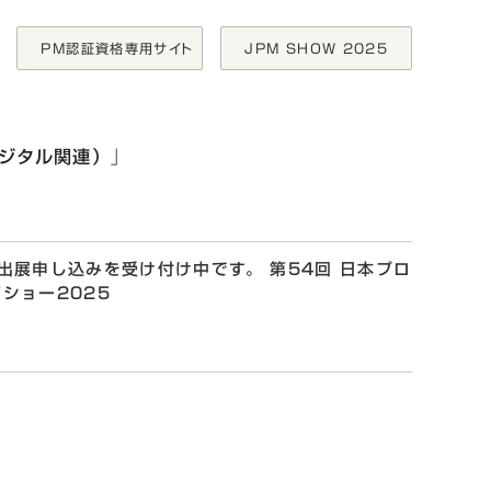
PM認証資格専用サイト
JPM SHOW 2025
デジタル関連）
」
受け付け中です。 第54回 日本プロモ
出展申し込みを受け付け中です。 第54回 日本プロ
ショー2025