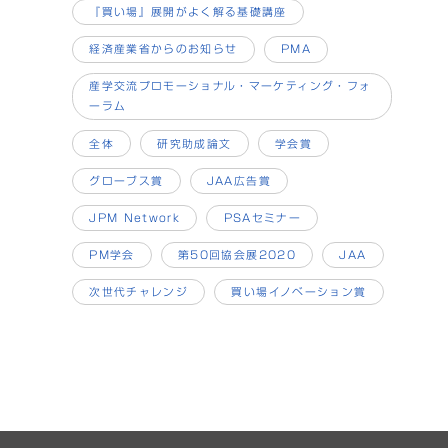
『買い場』展開がよく解る基礎講座
経済産業省からのお知らせ
PMA
産学交流プロモーショナル・マーケティング・フォ
ーラム
全体
研究助成論文
学会賞
グローブス賞
JAA広告賞
JPM Network
PSAセミナー
PM学会
第50回協会展2020
JAA
次世代チャレンジ
買い場イノベーション賞