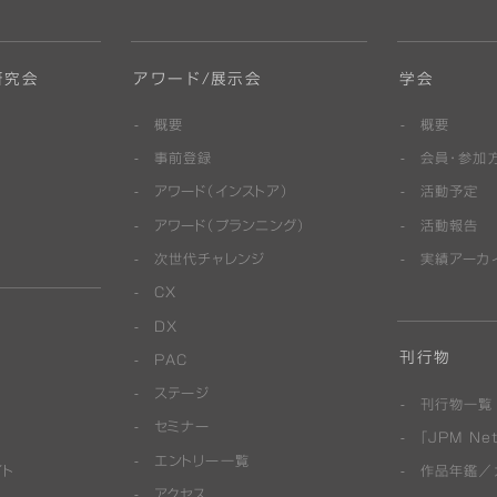
研究会
アワード/展示会
学会
概要
概要
事前登録
会員・参加
アワード（インストア）
活動予定
アワード（プランニング）
活動報告
次世代チャレンジ
実績アーカ
CX
DX
刊行物
PAC
ステージ
刊行物一覧
セミナー
「JPM Net
エントリー一覧
イト
作品年鑑／
アクセス