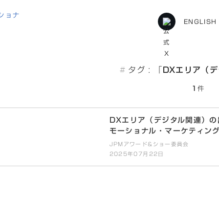
ENGLISH
#
タグ : 「
DXエリア（
エリア（デジタル関連）の出展申し込みを
1
件
DXエリア（デジタル関連）の
モーショナル・マーケティング
JPMアワード&ショー委員会
2025年07月22日