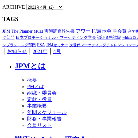
ARCHIVE
TAGS
アワード/展示会
学会賞
JPM The Planner
実態調査報告書
MCEI
産学
グ部門
日本プロモーショナル・マーケティング学会
認証資格試験
withコロ
PSA
ンプランニング部門
JPMセミナー
次世代マーケティングチャレンジコンテ
│
お知らせ
│
2021年
│
4月
JPMとは
概要
PMとは
組織・委員会
定款・役員
事業概要
年間スケジュール
財務・事業報告
会員リスト