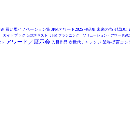
買い場イノベーション賞
JPMアワード2025
作品集
未来の売り場DC
共創
ガイドブック
ナ
公式テキスト
ＪPM プランニング・ソリューション・アワード202
アワード／展示会
業界提言コン
入賞作品
次世代チャレンジ
スト