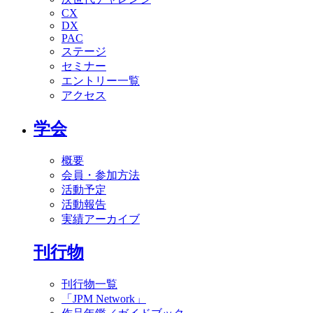
CX
DX
PAC
ステージ
セミナー
エントリー一覧
アクセス
学会
概要
会員・参加方法
活動予定
活動報告
実績アーカイブ
刊行物
刊行物一覧
「JPM Network」