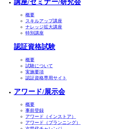
講座/セミナー/研究会
概要
スキルアップ講座
ナレッジ拡大講座
特別講座
認証資格試験
概要
試験について
実施要項
認証資格専用サイト
アワード/展示会
概要
事前登録
アワード（インストア）
アワード（プランニング）
次世代チャレンジ