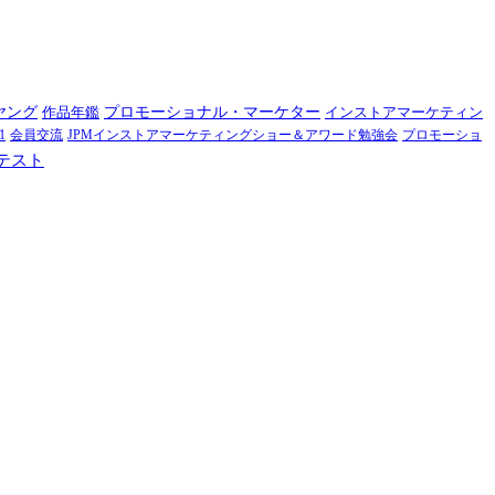
ヤング
作品年鑑
プロモーショナル・マーケター
インストアマーケティン
1
会員交流
JPMインストアマーケティングショー＆アワード勉強会
プロモーショ
テスト