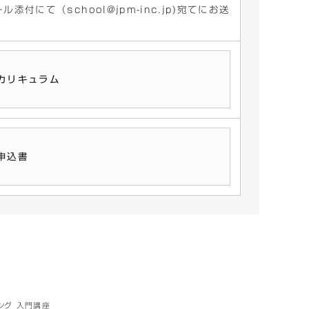
付にて（school@jpm-inc.jp)宛てにお送
カリキュラム
申込書
ング 入門講座