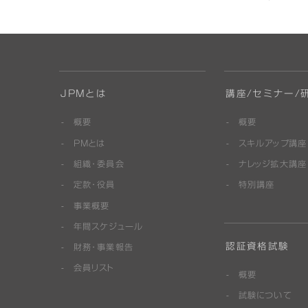
JPMとは
講座/セミナー/
概要
概要
PMとは
スキルアップ講座
組織・委員会
ナレッジ拡大講座
定款・役員
特別講座
事業概要
年間スケジュール
認証資格試験
財務・事業報告
会員リスト
概要
試験について