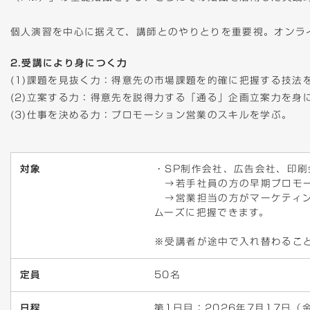
個人演習を中心に据えて、講師とのやりとりを重要視。オンラ
2.受講により身につく力
(1)課題を見抜く力：得意先の市場課題を的確に把握する技法
(2)立案する力：得意先を説得力する「通る」企画立案力を身
(3)仕事を決める力：プロモーション営業のスキルを学ぶ。
対象
・SP制作会社、広告会社、印
→若手社員の方の早期プロモ
→営業担当の方がマーケティン
ムーズに把握できます。
※受講者が途中で入れ替わるこ
定員
50名
日程
第1日目：2026年7月17日（金