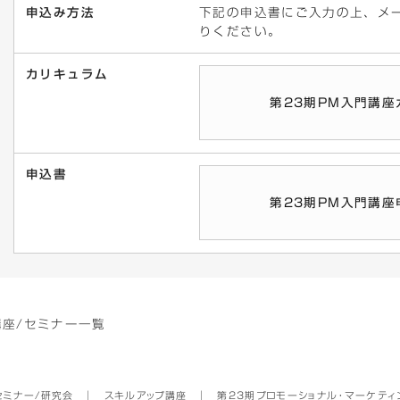
申込み方法
下記の申込書にご入力の上、メール添
りください。
カリキュラム
第23期PM入門講座
申込書
第23期PM入門講座
講座/セミナー一覧
セミナー/研究会
│
スキルアップ講座
│
第23期プロモーショナル・マーケティ