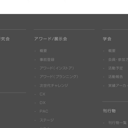
研究会
アワード/展示会
学会
概要
概要
事前登録
会員・参加
アワード（インストア）
活動予定
アワード（プランニング）
活動報告
次世代チャレンジ
実績アーカ
CX
DX
刊行物
PAC
ステージ
刊行物一覧