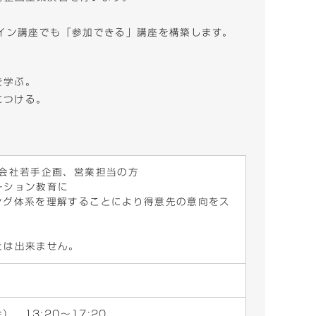
イン講座でも「参加できる」講座を構築します。
を学ぶ。
につける。
刷会社若手企画、営業担当の方
ーション教育に
グ体系を理解することにより得意先の意向をス
とは出来ません。
） 13:20～17:20